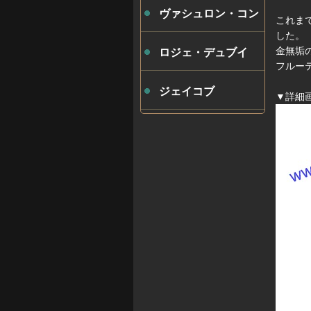
ヴァシュロン・コン
これま
した。
スタンタン
金無垢
ロジェ・デュブイ
フルー
ジェイコブ
▼詳細