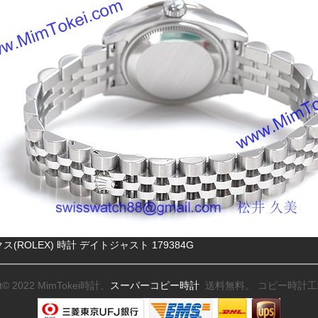
ス(ROLEX) 時計 デイトジャスト 179384G
ht© 2022 MimTokei時計、
スーパーコピー時計
送料無料。 コピー時計工