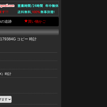
Sの追跡
買い物かご
79384G コピー 時計
EX）時計