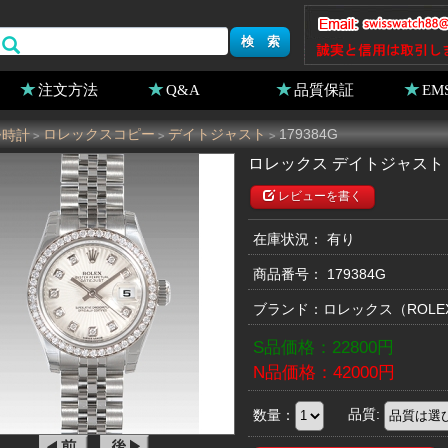
注文方法
Q&A
品質保証
EM
ー時計
ロレックスコピー
デイトジャスト
179384G
>
>
>
ロレックス デイトジャスト 1
レビューを書く
在庫状況： 有り
商品番号：
179384G
ブランド：
ロレックス
（ROL
S品価格：
22800
円
N品価格：
42000
円
数量：
品質: