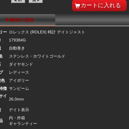
腕時計の説明
リー
ロレックス (ROLEX) 時計 デイトジャスト
番
179384G
械
自動巻き
名
ステンレス・ホワイトゴールド
石
ダイヤモンド
プ
レディース
盤色
アイボリー
特徴
サンビーム
サイ
26.0mm
能
デイト表示
内・外箱
品
ギャランティー