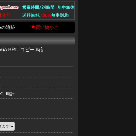
Sの追跡
買い物かご
A BRIL コピー 時計
EX）時計