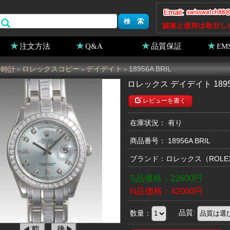
注文方法
Q&A
品質保証
EM
ー時計
ロレックスコピー
デイデイト
18956A BRIL
>
>
>
ロレックス デイデイト 18956
レビューを書く
在庫状況： 有り
商品番号：
18956A BRIL
ブランド：
ロレックス
（ROL
S品価格：
22600
円
N品価格：
42000
円
数量：
品質: