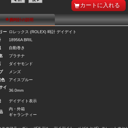
腕時計の説明
リー
ロレックス (ROLEX) 時計 デイデイト
番
18956A BRIL
械
自動巻き
名
プラチナ
石
ダイヤモンド
プ
メンズ
盤色
アイスブルー
サイ
36.0mm
能
デイデイト表示
内・外箱
品
ギャランティー