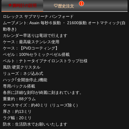
1
腕時計の説明
歴史注文
ロレックス サブマリーナ バンフォード
ムーブメント: Asain 毎秒６振動 ・ 21600振動 オートマティック(自
動巻き)
カレンダー早送りは竜頭で行えます
ケース：最高級ステンレス使用
ケース：【PVDコーティング】
ベゼル：100%セラミックベゼル搭載
ベルト：ナトータイプナイロンストラップ仕様
風防:硬質クリスタル
リューズ：ネジ込み式
ハック｢全開放停止｣機能
専用バックル搭載
各所に詳細な刻印が綺麗に刻まれています。
重量約：88グラム
ケースサイズ：約40ミリ（リューズ除く）
厚さ：約13ミリ
ラグ幅：20ミリ
防水：生活防水でお願いいたします