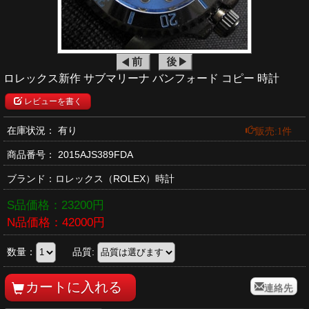
ロレックス新作 サブマリーナ バンフォード コピー 時計
レビューを書く
販売:1件
在庫状況： 有り
商品番号：
2015AJS389FDA
ブランド：
ロレックス
（ROLEX）時計
S品価格：
23200
円
N品価格：
42000
円
数量：
品質:
連絡先