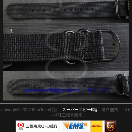
copyright© 2022 MimTokei時計、
スーパーコピー時計
送料無料。 コピ
ー時計工場直販店