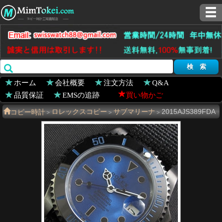
ホーム
会社概要
注文方法
Q&A
品質保証
EMSの追跡
買い物かご
コピー時計
ロレックスコピー
サブマリーナ
2015AJS389FDA
>
>
>