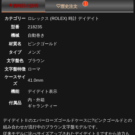
3
腕時計の説明
歴史注文
カテゴリー
ロレックス (ROLEX) 時計 デイデイト
型番
218235
機械
自動巻き
材質名
ピンクゴールド
タイプ
メンズ
文字盤色
ブラウン
文字盤特徴
ローマ
ケースサイ
41.0mm
ズ
機能
デイデイト表示
内・外箱
付属品
ギャランティー
デイデイトⅡのエバーローズゴールドケースに?ピンクゴールドとの
組み合わせが流行中のブラウン文字盤モデルです。
従来モデルに比べサイズアップされたデイデイトⅡですから迫力も