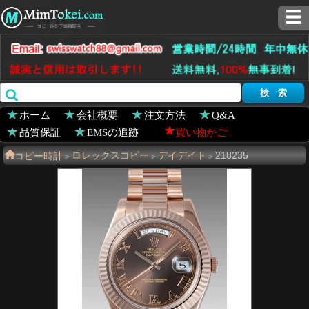
ホーム
会社概要
注文方法
Q&A
品質保証
EMSの追跡
買い物かご
コピー時計
ロレックスコピー
デイデイト
218235
>
>
>