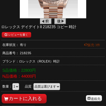
ロレックス デイデイトII 218235 コピー 時計
レビューを書く
販売:3件
在庫状況： 有り
商品番号：
218235
ブランド：
ロレックス
（ROLEX）時計
S品価格：
22800
円
N品価格：
44000
円
数量：
品質:
連絡先