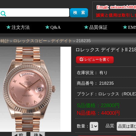
注文方法
Q&A
品質保証
EM
ー時計
ロレックスコピー
デイデイト
218235
>
>
>
ロレックス デイデイトII 21
レビューを書く
在庫状況： 有り
商品番号：
218235
ブランド：
ロレックス
（ROL
S品価格：
22800
円
N品価格：
44000
円
数量：
品質: