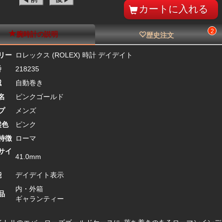
2
腕時計の説明
歴史注文
リー
ロレックス (ROLEX) 時計 デイデイト
番
218235
械
自動巻き
名
ピンクゴールド
プ
メンズ
盤色
ピンク
特徴
ローマ
サイ
41.0mm
能
デイデイト表示
内・外箱
品
ギャランティー