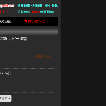
Sの追跡
買い物かご
8235 コピー 時計
販売:2件
EX）時計