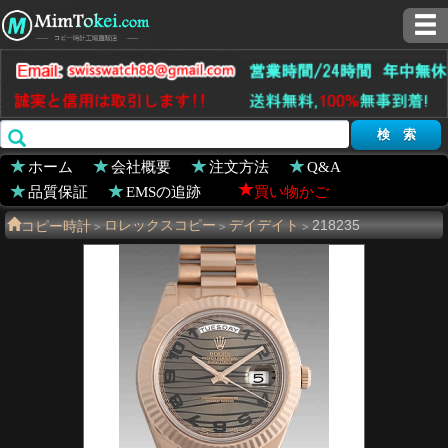
ホーム
会社概要
注文方法
Q&A
品質保証
EMSの追跡
買い物かご
コピー時計
ロレックスコピー
デイデイト
218235
>
>
>