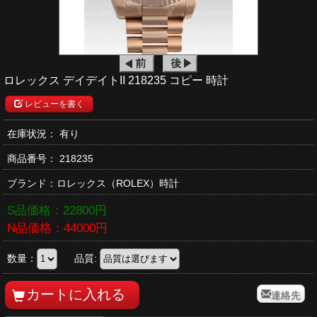
ロレックス デイデイトII 218235 コピー 時計
レビューを書く
在庫状況： 有り
商品番号：
218235
ブランド：
ロレックス
（ROLEX）時計
S品価格：
22800
円
N品価格：
44000
円
数量：
品質:
連絡先