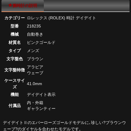
腕時計の説明
カテゴリー
ロレックス (ROLEX) 時計 デイデイト
型番
218235
機械
自動巻き
材質名
ピンクゴールド
タイプ
メンズ
文字盤色
ブラウン
アラビア
文字盤特徴
ウェーブ
ケースサイ
41.0mm
ズ
機能
デイデイト表示
内・外箱
付属品
ギャランティー
デイデイトⅡのエバーローズゴールドモデルに､珍しい?ブラウンウ
ェーブ?のダイヤルを合わせたモデルです。