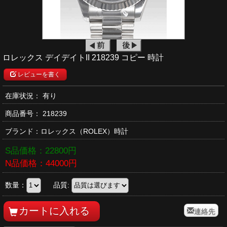
ロレックス デイデイトII 218239 コピー 時計
レビューを書く
在庫状況： 有り
商品番号：
218239
ブランド：
ロレックス
（ROLEX）時計
S品価格：
22800
円
N品価格：
44000
円
数量：
品質:
連絡先