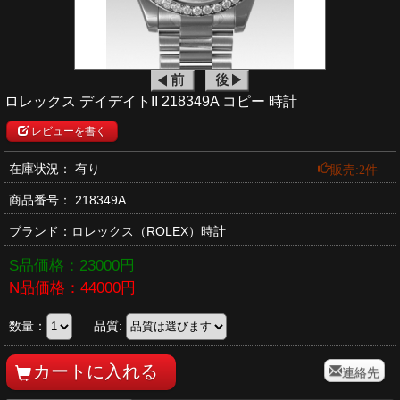
ロレックス デイデイトII 218349A コピー 時計
レビューを書く
販売:2件
在庫状況： 有り
商品番号：
218349A
ブランド：
ロレックス
（ROLEX）時計
S品価格：
23000
円
N品価格：
44000
円
数量：
品質:
連絡先