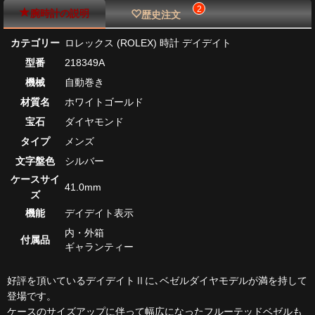
2
腕時計の説明
歴史注文
カテゴリー
ロレックス (ROLEX) 時計 デイデイト
型番
218349A
機械
自動巻き
材質名
ホワイトゴールド
宝石
ダイヤモンド
タイプ
メンズ
文字盤色
シルバー
ケースサイ
41.0mm
ズ
機能
デイデイト表示
内・外箱
付属品
ギャランティー
好評を頂いているデイデイトⅡに､ベゼルダイヤモデルが満を持して
登場です。
ケースのサイズアップに伴って幅広になったフルーテッドベゼルも