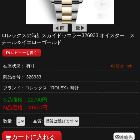
ロレックスの時計スカイドゥエラー326933 オイスター、ス
チール＆イエローゴールド
レビューを書く
販売:4件
在庫状況： 有り
商品番号：
326933
ブランド：
ロレックス
（ROLEX）時計
S品価格：
22700
円
N品価格：
41400
円
数量：
品質:
連絡先