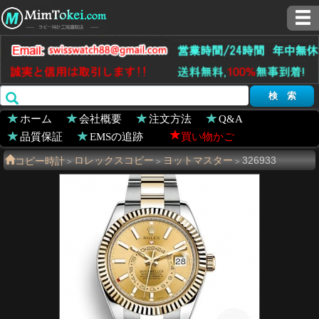
ホーム
会社概要
注文方法
Q&A
品質保証
EMSの追跡
買い物かご
コピー時計
ロレックスコピー
ヨットマスター
326933
>
>
>