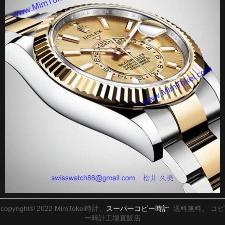
copyright© 2022 MimTokei時計、
スーパーコピー時計
送料無料。 コピ
ー時計工場直販店