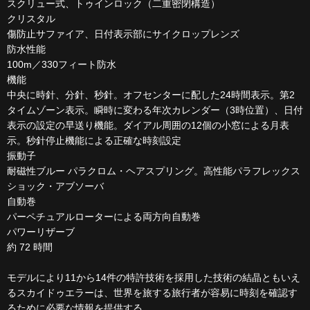
スクリュー式、トゥインロック（二重密閉構造）
クリスタル
傷防止サファイア、日付表示部にサイクロップレンズ
防水性能
100m／330フィート防水
機能
中央に時針、分針、秒針。オフセンターに配した24時間表示。第2
タイムゾーン表示。瞬時に変わる年次カレンダー（3時位置）、日付
表示の設定の早送り機能。ダイアル周囲の12個の小窓による月表
示。秒針停止機能による正確な時刻設定
振動子
耐磁性ブルー パラクロム・ヘアスプリング。高性能パラフレックス
ショック・アブソーバ
自動巻
パーペチュアルローターによる両方向自動巻
パワーリザーブ
約 72 時間
モデルにより11から14件の特許技術を採用した技術の結晶ともいえ
るスカイドゥエラーは、世界を旅する旅行者が容易に時刻を確認す
るために必要な情報を提供する。