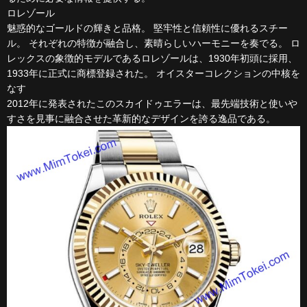
ロレゾール
魅惑的なゴールドの輝きと品格。 堅牢性と信頼性に優れるスチー
ル。 それぞれの特徴が融合し、素晴らしいハーモニーを奏でる。 ロ
レックスの象徴的モデルであるロレゾールは、1930年初頭に採用、
1933年に正式に商標登録された。 オイスターコレクションの中核を
なす
2012年に発表されたこのスカイドゥエラーは、最先端技術と使いや
すさを見事に融合させた革新的なデザインを誇る逸品である。