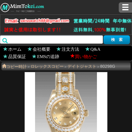
ホーム
会社概要
注文方法
Q&A
品質保証
EMSの追跡
買い物かご
コピー時計
ロレックスコピー
デイトジャスト
80298G
>
>
>