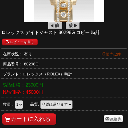
ロレックス デイトジャスト 80298G コピー 時計
レビューを書く
販売:2件
在庫状況： 有り
商品番号：
80298G
ブランド：
ロレックス
（ROLEX）時計
S品価格：
23000
円
N品価格：
45000
円
数量：
品質:
連絡先