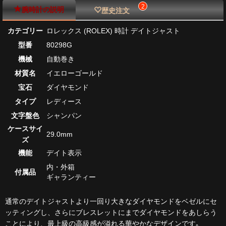
2
腕時計の説明
歴史注文
カテゴリー
ロレックス (ROLEX) 時計 デイトジャスト
型番
80298G
機械
自動巻き
材質名
イエローゴールド
宝石
ダイヤモンド
タイプ
レディース
文字盤色
シャンパン
ケースサイ
29.0mm
ズ
機能
デイト表示
内・外箱
付属品
ギャランティー
通常のデイトジャストより一回り大きなダイヤモンドをベゼルにセ
ッティングし、さらにブレスレットにまでダイヤモンドをあしらう
ことにより、最上級の高級感が溢れる華やかなデザインです｡