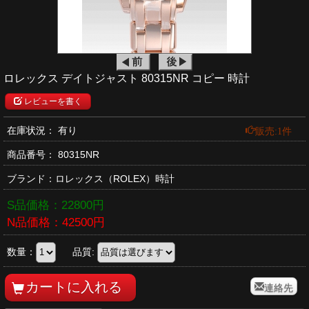
ロレックス デイトジャスト 80315NR コピー 時計
レビューを書く
販売:1件
在庫状況： 有り
商品番号：
80315NR
ブランド：
ロレックス
（ROLEX）時計
S品価格：
22800
円
N品価格：
42500
円
数量：
品質:
連絡先