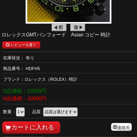
ロレックスGMTバンフォード Asian コピー 時計
レビューを書く
在庫状況： 有り
商品番号：
HDFH5
ブランド：
ロレックス
（ROLEX）時計
S品価格：
22800
円
N品価格：
42900
円
数量：
品質:
連絡先