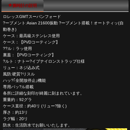
腕時計の説明
ロレッスGMTスーバンフォード
?ーブメント:Asian 21600振動 ?ーブメント搭載！オートティッ(自
動巻き)
ケース：最高級ステンレス使用
ケース：【PVDコーティング】
??ル：ラッ使用
裏蓋：【PVDコーティング】
?ルト：ナトー?イプナイロンストラップ仕様
リュー：ネジ込み式
風防:硬質?リスル
ハッ?｢全開放停止｣機能
専用バッ?ル搭載
各所に詳細な刻印が綺麗に刻まれています。
重量約：92グラ
ケース直径：約40リ (リュー?除く)
厚さ：約13リ
ラグ幅：20リ
防水：生活防水でお願いいたします。