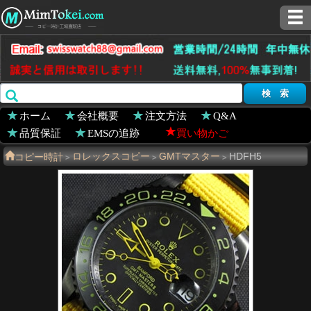
ホーム
会社概要
注文方法
Q&A
品質保証
EMSの追跡
買い物かご
コピー時計
ロレックスコピー
GMTマスター
HDFH5
>
>
>