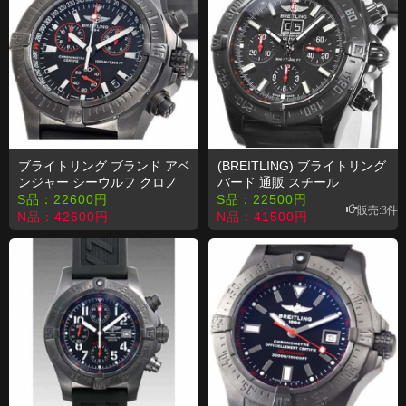
ブライトリング ブランド アベ
(BREITLING) ブライトリング
ンジャー シーウルフ クロノ
バード 通販 スチール
スティール M73390-2022 コ
M449B27RRB
S品：
22600
円
S品：
22500
円
販売:3件
ピー 時計
N品：
42600
円
N品：
41500
円