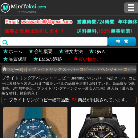
ホーム
会社概要
注文方法
Q&A
品質保証
EMSの追跡
買い物かご
コピー時計
ブライトリングスーパーコピー
アベンジャー コピー
>
>
ブライトリングアベンジャーコピー
人気商品
Breitlingアベンジャー時計スーパーコピ
>
ーは素材から製造工程まで最高レベルの品質を追求し続けている。高品質かつ低
価格、3年無料保証。ブライトリングアベンジャー激安人気時計新入荷！最も高
級な材料。歓迎購入！
:::
ブライトリングコピー
総商品数:
53
商品が用意されています。