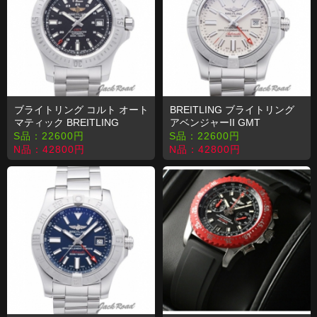
ブライトリング コルト オート
BREITLING ブライトリング
マティック BREITLING
アベンジャーII GMT
A173B44PCS コピー 時計
A329G78PSS コピー 時計
S品：
22600
円
S品：
22600
円
N品：
42800
円
N品：
42800
円