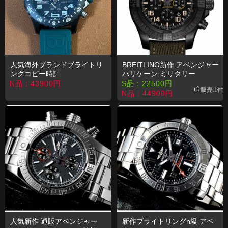
人気海外ブランドブライトリ
BREITLING新作 アベンジャー
ングコピー時計
ハリケーン ミリタリー
X82310D31B1S1 プロ グリー
X121B46ARX
N品：
43900
円
S品：
22500
円
販売:1件
ンラバー エンデュランス
N品：
44900
円
人気新作 通販アベンジャー
新作ブライトリングn級 アベ