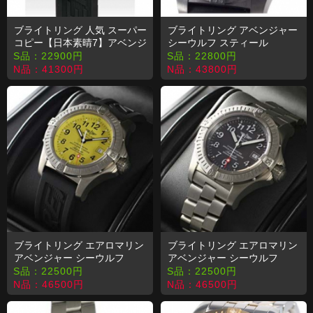
ブライトリング 人気 スーパー
ブライトリング アベンジャー
コピー【日本素晴7】アベンジ
シーウルフ スティール
ャースカイランドスティール
M177B45RPB コピー 時計
S品：
22900
円
S品：
22800
円
M338B64DPB
N品：
41300
円
N品：
43800
円
ブライトリング エアロマリン
ブライトリング エアロマリン
アベンジャー シーウルフ
アベンジャー シーウルフ
E177I04DPR コピー 時計
E17370 コピー 時計
S品：
22500
円
S品：
22500
円
N品：
46500
円
N品：
46500
円