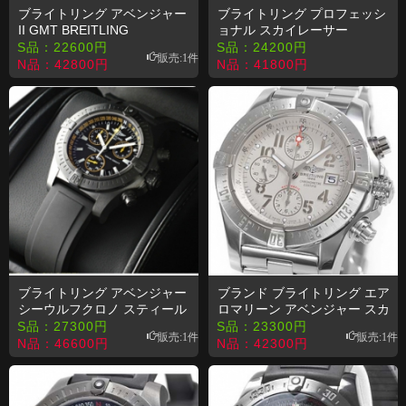
ブライトリング アベンジャー
ブライトリング プロフェッシ
II GMT BREITLING
ョナル スカイレーサー
A329C72PSS コピー 時計
A277B00RPR コピー 時計
S品：
22600
円
S品：
24200
円
販売:1件
N品：
42800
円
N品：
41800
円
ブライトリング アベンジャー
ブランド ブライトリング エア
シーウルフクロノ スティール
ロマリーン アベンジャー スカ
M739B87RPB コピー 時計
イランド A338G92PRS コピ
S品：
27300
円
S品：
23300
円
販売:1件
販売:1件
ー 時計
N品：
46600
円
N品：
42300
円