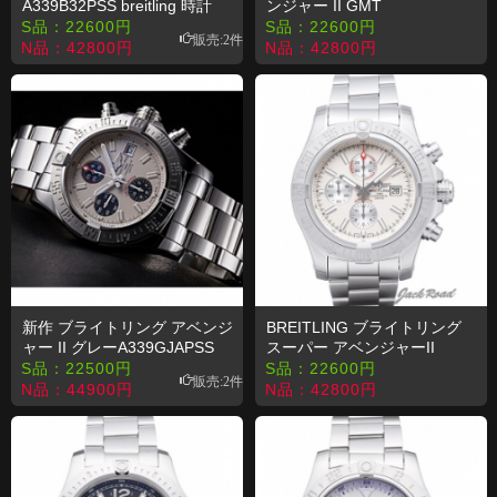
A339B32PSS breitling 時計
ンジャー II GMT
A329B34PSS コピー 時計
S品：
22600
円
S品：
22600
円
販売:2件
N品：
42800
円
N品：
42800
円
新作 ブライトリング アベンジ
BREITLING ブライトリング
ャー II グレーA339GJAPSS
スーパー アベンジャーII
AVENGER II Silver Gray コピ
A331G79PSS コピー 時計
S品：
22500
円
S品：
22600
円
販売:2件
ー 時計
N品：
44900
円
N品：
42800
円