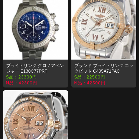
ブライトリング クロノアベン
ブランド ブライトリング コッ
ジャー E130C77PRT
クピット C495A71PAC
S品：
23300
円
S品：
22500
円
N品：
42300
円
N品：
42500
円