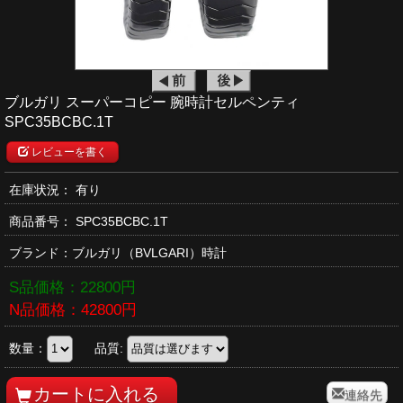
ブルガリ スーパーコピー 腕時計セルペンティ
SPC35BCBC.1T
レビューを書く
在庫状況： 有り
商品番号：
SPC35BCBC.1T
ブランド：
ブルガリ
（BVLGARI）時計
S品価格：
22800
円
N品価格：
42800
円
数量：
品質:
連絡先