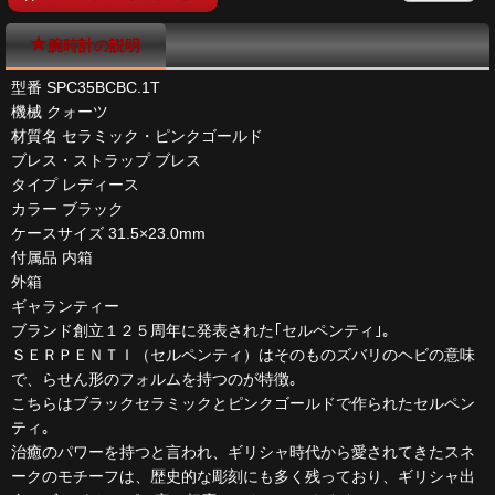
腕時計の説明
型番 SPC35BCBC.1T
機械 クォーツ
材質名 セラミック・ピンクゴールド
ブレス・ストラップ ブレス
タイプ レディース
カラー ブラック
ケースサイズ 31.5×23.0mm
付属品 内箱
外箱
ギャランティー
ブランド創立１２５周年に発表された｢セルペンティ｣｡
ＳＥＲＰＥＮＴＩ（セルペンティ）はそのものズバリのヘビの意味
で、らせん形のフォルムを持つのが特徴｡
こちらはブラックセラミックとピンクゴールドで作られたセルペン
ティ｡
治癒のパワーを持つと言われ、ギリシャ時代から愛されてきたスネ
ークのモチーフは、歴史的な彫刻にも多く残っており、ギリシャ出