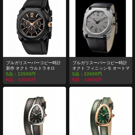
ブルガリスーパーコピー時計
ブルガリスーパーコピー時計
新作 オクト ウルトラネロ
オクト フィニッシモ オートマ
BGO41BBSVDCH
チック
S品：
22500
円
S品：
22600
円
BGO40C14TLXTAUTO
N品：
43000
円
N品：
43600
円