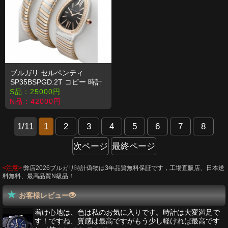
ブルガリ セルペンティ
SP35BSPGD.2T コピー 時計
S品：
25000
円
N品：
42000
円
1/11
1
2
3
4
5
6
7
8
次ページ
最終ページ
<注意>
弊店2026ブルガリ時計偽物は3年品質無料保証です，工場直販店、日本送
料無料、最高品質N級品！
お客様レビュー
着け心地は、色は私のお気に入りです。時計は大変満足で
す！ですね、質感は最高ですがもう少し軽ければ最高です