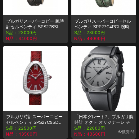
ブルガリスーパーコピー 腕時
ブルガリスーパーコピーセル
計セルペンティ SPS27BSL
ペンティ SPP27C4PGL腕時
計
S品：
23000
円
S品：
23000
円
N品：
44000
円
N品：
44000
円
ブルガリ時計スーパーコピー
「日本グレート7」ブルガリ腕
セルペンティ SPS27C9SDL
時計 オクト オリジナーレ チ
タン
S品：
22500
円
S品：
22600
円
販売:8件
N品：
43500
円
N品：
43600
円