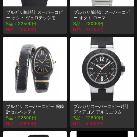
ブルガリ腕時計 スーパーコピ
ブルガリ腕時計 スーパーコピ
ー オクト ヴェロチッシモ
ー オクト ローマ
BGO41C14TVDCH
OC41C3SSD
S品：
22500
円
S品：
23000
円
N品：
46000
円
N品：
41400
円
ブルガリ スーパーコピー 腕時
ブルガリスーパーコピー時計
計セルペンティ
ディアゴノ アルミニウム
SPC35BCBC.1T
AL38BTAVD
S品：
22800
円
S品：
22800
円
N品：
42800
円
N品：
42500
円