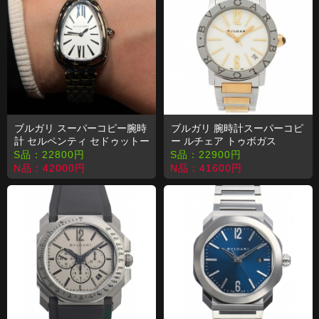
ブルガリ スーパーコピー腕時
ブルガリ 腕時計スーパーコピ
計 セルペンティ セドゥットー
ー ルチェア トゥボガス
リ SPP33WGGD /SP33WSS
LU28WSPGSPG/12.T
S品：
22800
円
S品：
22900
円
N品：
42000
円
N品：
41600
円