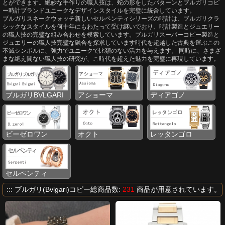
とができます。絶妙な手作りの職人技は、蛇の形をしたパターンとブルガリコピ
ー時計ブランドユニークなデザインスタイルを完璧に統合しています。
ブルガリスネークウォッチ新しいセルペンティシリーズの時計は、ブルガリクラ
シックなスタイルを何十年にもわたって受け継いでおり、時計製造とジュエリー
の職人技の完璧な組み合わせを模索しています。ブルガリスーパーコピー製造と
ジュエリーの職人技完璧な融合を探求しています時代を超越した古典を運ぶこの
不滅シンボルに、強力でユニークで比類のない活力を与えます。 同時に、さまざ
まな絶え間ない職人技の研究が、こ時代を超えた魅力を完璧に再現しています。
ブルガリBVLGARI
アショーマ
ディアゴノ
ビーゼロワン
オクト
レッタンゴロ
セルペンティ
::: ブルガリ(Bvlgari)コピー総商品数:
231
商品が用意されています。