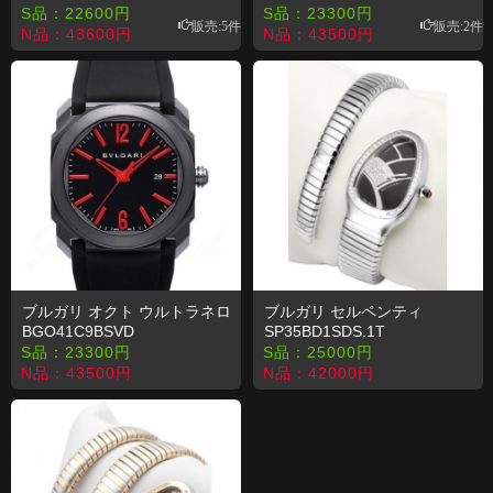
BGO41BBSPGVDCH
S品：
22600
円
S品：
23300
円
販売:5件
販売:2件
N品：
43600
円
N品：
43500
円
ブルガリ オクト ウルトラネロ
ブルガリ セルペンティ
BGO41C9BSVD
SP35BD1SDS.1T
S品：
23300
円
S品：
25000
円
N品：
43500
円
N品：
42000
円