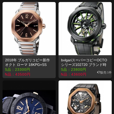
2018年 ブルガリコピー新作
bvlgariスーパーコピーOCTO
オクト ローマ 18KPG×SS
シリーズ102720 ブランド時
計
S品：
23300
円
S品：
23800
円
販売:1件
N品：
43500
円
N品：
43600
円