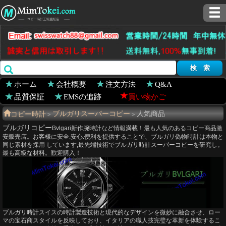
ホーム
会社概要
注文方法
Q&A
品質保証
EMSの追跡
買い物かご
コピー時計
ブルガリスーパーコピー
人気商品
>
>
ブルガリコピー
Bvlgari新作腕時計など情報満載！最も人気のあるコピー商品激
安販売店。お客様に安全.安心.便利を提供することで、ブルガリ偽物時計は本物と
同じ素材を採用 しています,最先端技術でブルガリ時計スーパーコピーを研究し。
最も高級な材料。歓迎購入！
ブルガリ時計スイスの時計製造技術と現代的​​なデザインを微妙に融合させ、ロー
マの宝石商スタイルを反映しており、イタリアの職人技完璧な革新を体験するこ