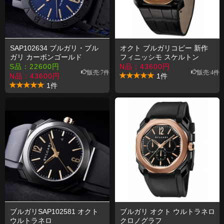
SAP102634 ブルガリ・ブル
オクト ブルガリコピー 新作
ガリ カーボンゴールド
フィニッシモ スケルトン
SAP102469
S品：
22600
円
N品：
43600
円
販売:7件
販売:4件
N品：
43600
円
1件
1件
ブルガリSAP102581 オクト
ブルガリ オクト ウルトラネロ
ウルトラネロ
クロノグラフ