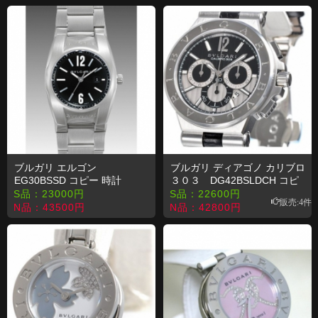
ブルガリ エルゴン
ブルガリ ディアゴノ カリブロ
EG30BSSD コピー 時計
３０３ DG42BSLDCH コピ
ー 時計
S品：
23000
円
S品：
22600
円
販売:4件
N品：
43500
円
N品：
42800
円