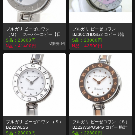
ブルガリ ビーゼロワン
ブルガリ ビーゼロワン
（Ｍ） スーパーコピー【日
BZ30C2HDSL/2 コピー 時計
本素晴7】BZ22FDSS
S品：
23000
円
S品：
23000
円
販売:1件
N品：
41400
円
N品：
43500
円
ブルガリ ビーゼロワン （Ｓ）
ブルガリ ビーゼロワン （Ｓ）
BZ22WLSS
BZ22WSPGSPG コピー 時計
S品：
23000
円
S品：
22800
円