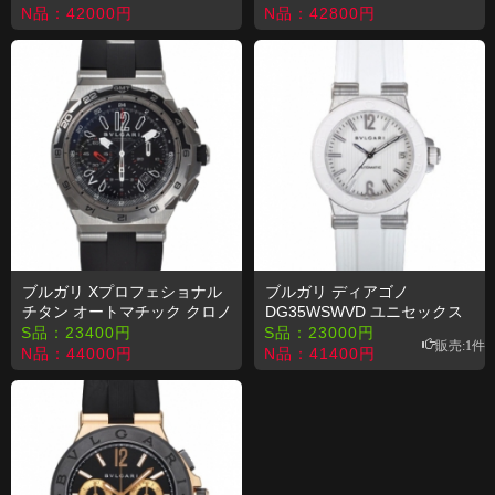
N品：
42000
円
N品：
42800
円
ブルガリ Xプロフェショナル
ブルガリ ディアゴノ
チタン オートマチック クロノ
DG35WSWVD ユニセックス
メーター ラバー
オートマチック コピー 時計
S品：
23400
円
S品：
23000
円
販売:1件
DP45BSTVDCH/GMT
N品：
44000
円
N品：
41400
円