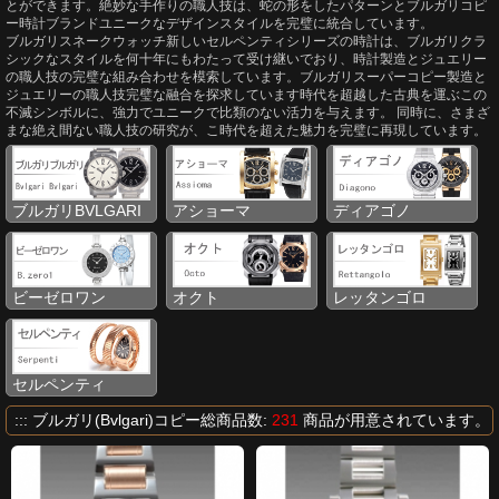
とができます。絶妙な手作りの職人技は、蛇の形をしたパターンとブルガリコピ
ー時計ブランドユニークなデザインスタイルを完璧に統合しています。
ブルガリスネークウォッチ新しいセルペンティシリーズの時計は、ブルガリクラ
シックなスタイルを何十年にもわたって受け継いでおり、時計製造とジュエリー
の職人技の完璧な組み合わせを模索しています。ブルガリスーパーコピー製造と
ジュエリーの職人技完璧な融合を探求しています時代を超越した古典を運ぶこの
不滅シンボルに、強力でユニークで比類のない活力を与えます。 同時に、さまざ
まな絶え間ない職人技の研究が、こ時代を超えた魅力を完璧に再現しています。
ブルガリBVLGARI
アショーマ
ディアゴノ
ビーゼロワン
オクト
レッタンゴロ
セルペンティ
::: ブルガリ(Bvlgari)コピー総商品数:
231
商品が用意されています。