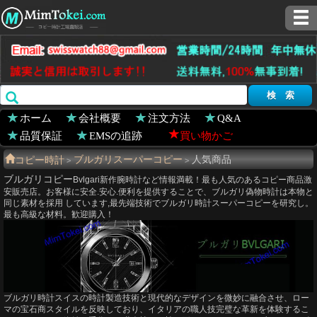
ホーム
会社概要
注文方法
Q&A
品質保証
EMSの追跡
買い物かご
コピー時計
ブルガリスーパーコピー
人気商品
>
>
ブルガリコピー
Bvlgari新作腕時計など情報満載！最も人気のあるコピー商品激
安販売店。お客様に安全.安心.便利を提供することで、ブルガリ偽物時計は本物と
同じ素材を採用 しています,最先端技術でブルガリ時計スーパーコピーを研究し。
最も高級な材料。歓迎購入！
ブルガリ時計スイスの時計製造技術と現代的​​なデザインを微妙に融合させ、ロー
マの宝石商スタイルを反映しており、イタリアの職人技完璧な革新を体験するこ