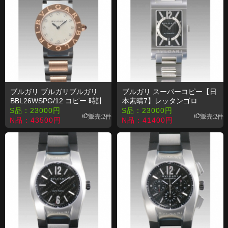
ブルガリ ブルガリブルガリ
ブルガリ スーパーコピー【日
BBL26WSPG/12 コピー 時計
本素晴7】レッタンゴロ
RT45BRSSD
S品：
23000
円
S品：
23000
円
販売:2件
販売:2件
N品：
43500
円
N品：
41400
円