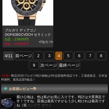
ブルガリ ディアゴノ
DGP42BGCVDCH セラミック
セラミックベゼル ダイアルス
S品：
23600
円
販売:7件
ーパーコピー【日本素晴7】
N品：
44800
円
4/11
前ページ
2
3
4
5
6
7
8
9
次ページ
最終ページ
<注意>
弊店2026ブルガリ時計偽物は3年品質無料保証です，工場直販店、日本送
料無料、最高品質N級品！
お客様レビュー
着け心地は、色は私のお気に入りです。時計は大変満足で
す！ですね、質感は最高ですがもう少し軽ければ最高です
ね（笑
コンドウ ヨウジ