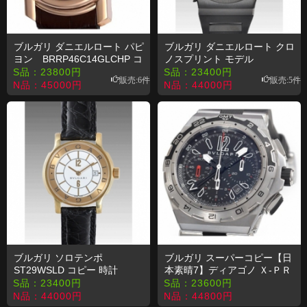
ブルガリ ダニエルロート パピ
ブルガリ ダニエルロート クロ
ヨン BRRP46C14GLCHP コ
ノスプリント モデル
ピー 時計
BRE56BSBLDCHS/ AB コピー
S品：
23800
円
S品：
23400
円
販売:6件
販売:5件
時計
N品：
45000
円
N品：
44000
円
ブルガリ ソロテンポ
ブルガリ スーパーコピー【日
ST29WSLD コピー 時計
本素晴7】ディアゴノ Ｘ‐ＰＲ
Ｏ DP45BSTVDCH/ GMT
S品：
23400
円
S品：
23600
円
N品：
44000
円
N品：
44800
円