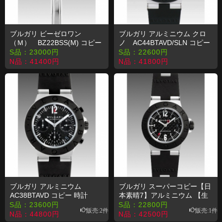
ブルガリ ビーゼロワン
ブルガリ アルミニウム クロ
（Ｍ） BZ22BSS(M) コピー
ノ AC44BTAVD/SLN コピー
時計
時計
S品：
23000
円
S品：
22600
円
N品：
41400
円
N品：
41800
円
ブルガリ アルミニウム
ブルガリ スーパーコピー【日
AC38BTAVD コピー 時計
本素晴7】アルミニウム 【生
産終了モデル】 AL29BTAVD
S品：
23600
円
S品：
22800
円
販売:2件
販売:1件
N品：
44800
円
N品：
42500
円