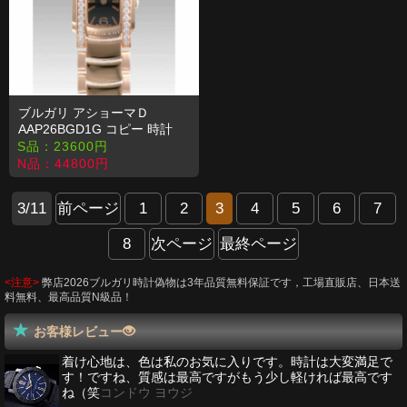
ブルガリ アショーマＤ
AAP26BGD1G コピー 時計
S品：
23600
円
N品：
44800
円
3/11
前ページ
1
2
3
4
5
6
7
8
次ページ
最終ページ
<注意>
弊店2026ブルガリ時計偽物は3年品質無料保証です，工場直販店、日本送
料無料、最高品質N級品！
お客様レビュー
着け心地は、色は私のお気に入りです。時計は大変満足で
す！ですね、質感は最高ですがもう少し軽ければ最高です
ね（笑
コンドウ ヨウジ