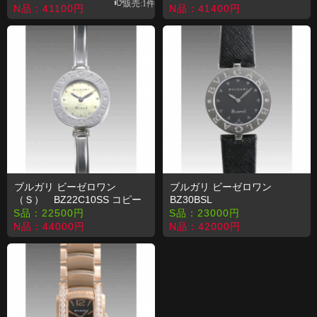
販売:1件
N品：
41100
円
N品：
41400
円
ブルガリ ビーゼロワン
ブルガリ ビーゼロワン
（Ｓ） BZ22C10SS コピー
BZ30BSL
時計
S品：
22500
円
S品：
23000
円
N品：
44000
円
N品：
42000
円