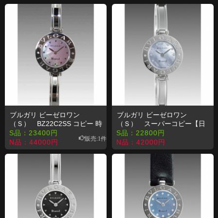
ブルガリ ビーゼロワン
ブルガリ ビーゼロワン
（Ｓ） BZ22C2SS コピー 時
（Ｓ） スーパーコピー【日
計
本素晴7】BZ22BSS/12P(S)
S品：
23400
円
S品：
22800
円
販売:1件
N品：
44000
円
N品：
42000
円