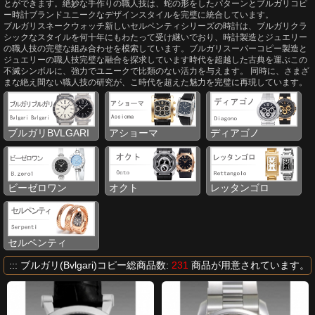
とができます。絶妙な手作りの職人技は、蛇の形をしたパターンとブルガリコピ
ー時計ブランドユニークなデザインスタイルを完璧に統合しています。
ブルガリスネークウォッチ新しいセルペンティシリーズの時計は、ブルガリクラ
シックなスタイルを何十年にもわたって受け継いでおり、時計製造とジュエリー
の職人技の完璧な組み合わせを模索しています。ブルガリスーパーコピー製造と
ジュエリーの職人技完璧な融合を探求しています時代を超越した古典を運ぶこの
不滅シンボルに、強力でユニークで比類のない活力を与えます。 同時に、さまざ
まな絶え間ない職人技の研究が、こ時代を超えた魅力を完璧に再現しています。
ブルガリBVLGARI
アショーマ
ディアゴノ
ビーゼロワン
オクト
レッタンゴロ
セルペンティ
::: ブルガリ(Bvlgari)コピー総商品数:
231
商品が用意されています。