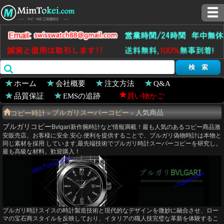
ホーム
会社概要
注文方法
Q&A
品質保証
EMSの追跡
買い物かご
コピー時計
ブルガリスーパーコピー
人気商品
>
>
ブルガリコピー
Bvlgari新作腕時計など情報満載！最も人気のあるコピー商品激
安販売店。お客様に安全.安心.便利を提供することで、ブルガリ偽物時計は本物と
同じ素材を採用 しています,最先端技術でブルガリ時計スーパーコピーを研究し。
最も高級な材料。歓迎購入！
ブルガリ時計スイスの時計製造技術と現代的​​なデザインを微妙に融合させ、ロー
マの宝石商スタイルを反映しており、イタリアの職人技完璧な革新を体験するこ