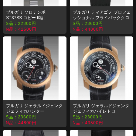
ブルガリ ソロテンポ
ブルガリ ディアゴノ プロフェ
ST37SS コピー 時計
ッショナル フライバッククロ
ノ SC40SGVD コピー 時計
S品：
22800
円
S品：
23600
円
N品：
42500
円
N品：
44800
円
ブルガリ ジェラルドジェンタ
ブルガリ ジェラルドジェンタ
ジェフィカハンター
ジェフィカバイレトロ
BGF47BBLDBR/ GMTMP コ
BGF47BBLDBR コピー 時計
S品：
23600
円
S品：
23000
円
ピー 時計
N品：
44800
円
N品：
43500
円