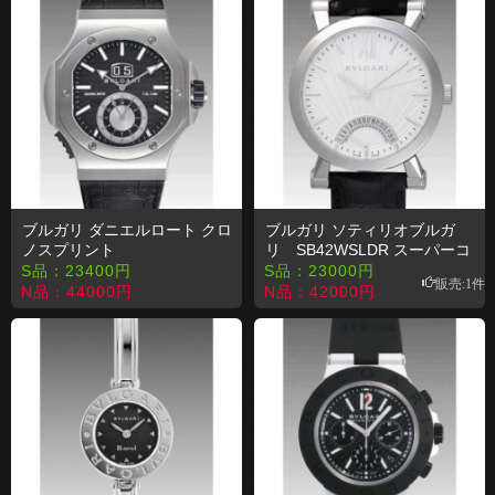
ブルガリ ダニエルロート クロ
ブルガリ ソティリオブルガ
ノスプリント
リ SB42WSLDR スーパーコ
BRE56BSLDCHS コピー 時計
ピー【日本素晴7】
S品：
23400
円
S品：
23000
円
販売:1件
N品：
44000
円
N品：
42000
円