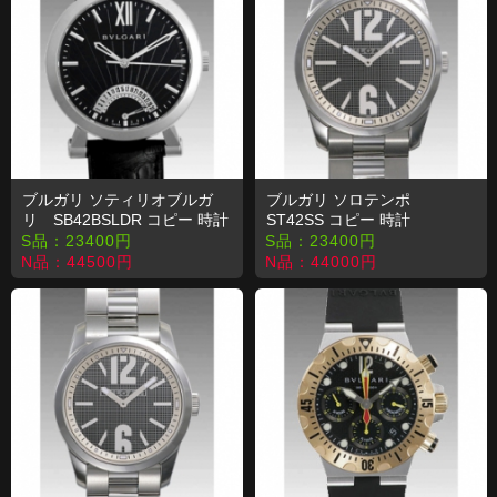
ブルガリ ソティリオブルガ
ブルガリ ソロテンポ
リ SB42BSLDR コピー 時計
ST42SS コピー 時計
S品：
23400
円
S品：
23400
円
N品：
44500
円
N品：
44000
円