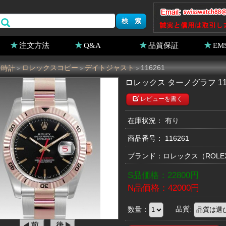
注文方法
Q&A
品質保証
EM
ー時計
ロレックスコピー
デイトジャスト
116261
>
>
>
ロレックス ターノグラフ 11
レビューを書く
在庫状況： 有り
商品番号：
116261
ブランド：
ロレックス
（ROL
S品価格：
22800
円
N品価格：
42000
円
数量：
品質: