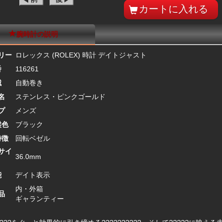
腕時計の説明
リー
ロレックス (ROLEX) 時計 デイトジャスト
番
116261
械
自動巻き
名
ステンレス・ピンクゴールド
プ
メンズ
盤色
ブラック
特徴
回転ベゼル
サイ
36.0mm
能
デイト表示
内・外箱
品
ギャランティー