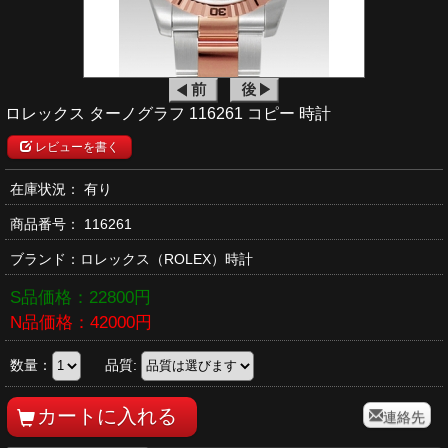
ロレックス ターノグラフ 116261 コピー 時計
レビューを書く
在庫状況： 有り
商品番号：
116261
ブランド：
ロレックス
（ROLEX）時計
S品価格：
22800
円
N品価格：
42000
円
数量：
品質:
連絡先