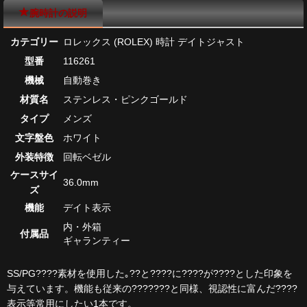
腕時計の説明
カテゴリー
ロレックス (ROLEX) 時計 デイトジャスト
型番
116261
機械
自動巻き
材質名
ステンレス・ピンクゴールド
タイプ
メンズ
文字盤色
ホワイト
外装特徴
回転ベゼル
ケースサイ
36.0mm
ズ
機能
デイト表示
内・外箱
付属品
ギャランティー
SS/PG????素材を使用した｡??と????に????が????とした印象を
与えています。機能も従来の???????と同様、視認性に富んだ????
表示等常用にしたい1本です。