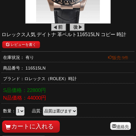
ロレックス人気 デイトナ 革ベルト116515LN コピー 時計
レビューを書く
販売:9件
在庫状況： 有り
商品番号：
116515LN
ブランド：
ロレックス
（ROLEX）時計
S品価格：
22800
円
N品価格：
44000
円
数量：
品質:
連絡先