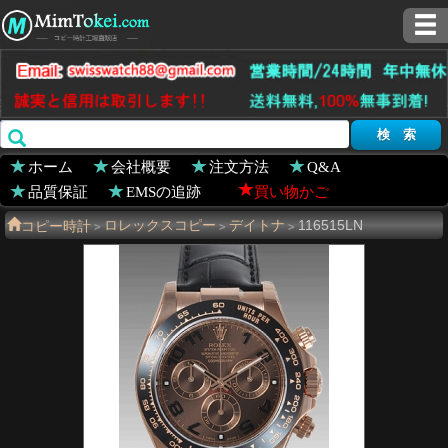
ホーム
会社概要
注文方法
Q&A
品質保証
EMSの追跡
買い物かご
コピー時計
ロレックスコピー
デイトナ
116515LN
>
>
>