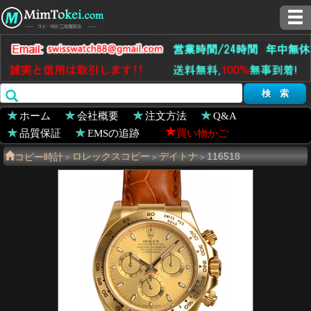
ホーム
会社概要
注文方法
Q&A
品質保証
EMSの追跡
買い物かご
コピー時計
ロレックスコピー
デイトナ
116518
>
>
>