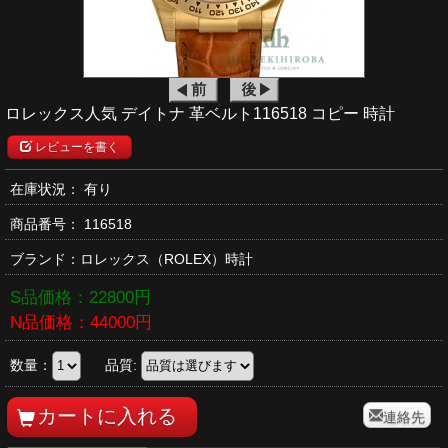
ロレックス人気 デイトナ 革ベルト116518 コピー 時計
レビューを書く
在庫状況： 有り
商品番号：
116518
ブランド：
ロレックス
（ROLEX）時計
S品価格：
22800
円
N品価格：
44000
円
数量：
品質:
連絡先