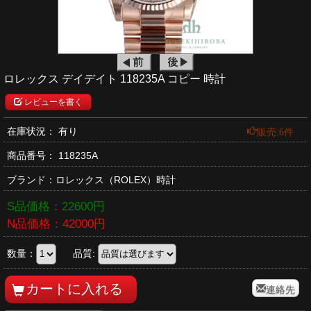
ロレックス デイデイト 118235A コピー 時計
レビューを書く
販売:6件
在庫状況： 有り
商品番号：
118235A
ブランド：
ロレックス
（ROLEX）時計
S品価格：
22600
円
N品価格：
42000
円
数量：
品質:
連絡先