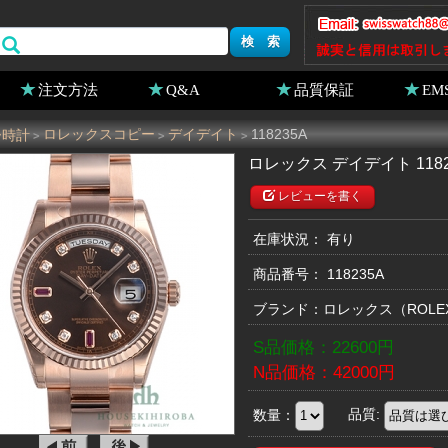
注文方法
Q&A
品質保証
EM
ー時計
ロレックスコピー
デイデイト
118235A
>
>
>
ロレックス デイデイト 1182
レビューを書く
在庫状況： 有り
商品番号：
118235A
ブランド：
ロレックス
（ROL
S品価格：
22600
円
N品価格：
42000
円
数量：
品質: