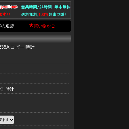
Sの追跡
買い物かご
35A コピー 時計
EX）時計