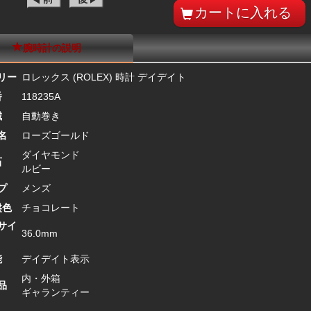
腕時計の説明
リー
ロレックス (ROLEX) 時計 デイデイト
番
118235A
械
自動巻き
名
ローズゴールド
ダイヤモンド
石
ルビー
プ
メンズ
盤色
チョコレート
サイ
36.0mm
能
デイデイト表示
内・外箱
品
ギャランティー