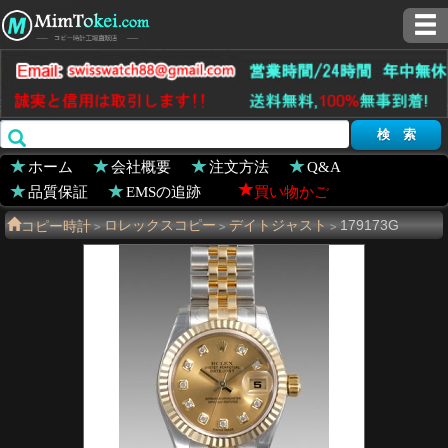
ホーム
会社概要
注文方法
Q&A
品質保証
EMSの追跡
買い物かご
コピー時計
ロレックスコピー
デイトジャスト
179173G
>
>
>