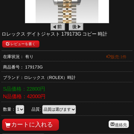
ロレックス デイトジャスト 179173G コピー 時計
レビューを書く
販売:1件
在庫状況： 有り
商品番号：
179173G
ブランド：
ロレックス
（ROLEX）時計
S品価格：
22800
円
N品価格：
42000
円
数量：
品質:
連絡先