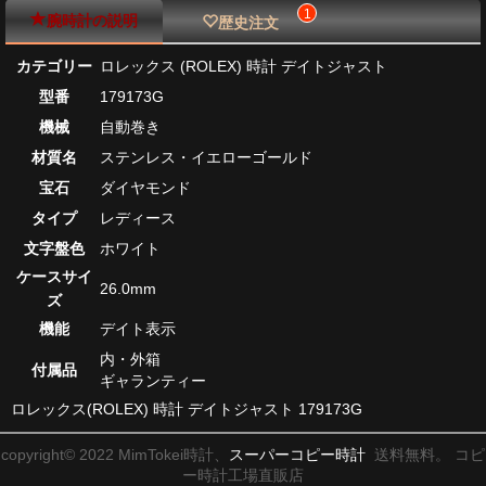
1
腕時計の説明
歴史注文
カテゴリー
ロレックス (ROLEX) 時計 デイトジャスト
型番
179173G
機械
自動巻き
材質名
ステンレス・イエローゴールド
宝石
ダイヤモンド
タイプ
レディース
文字盤色
ホワイト
ケースサイ
26.0mm
ズ
機能
デイト表示
内・外箱
付属品
ギャランティー
ロレックス(ROLEX) 時計 デイトジャスト 179173G
copyright© 2022 MimTokei時計、
スーパーコピー時計
送料無料。 コピ
ー時計工場直販店