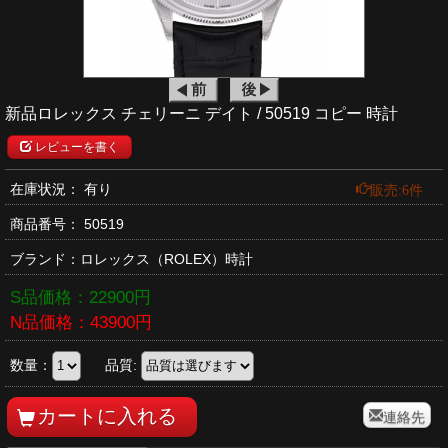
新品ロレックス チェリーニ デイト / 50519 コピー 時計
レビューを書く
販売:6件
在庫状況： 有り
商品番号：
50519
ブランド：
ロレックス
（ROLEX）時計
S品価格：
22900
円
N品価格：
43900
円
数量：
品質:
連絡先