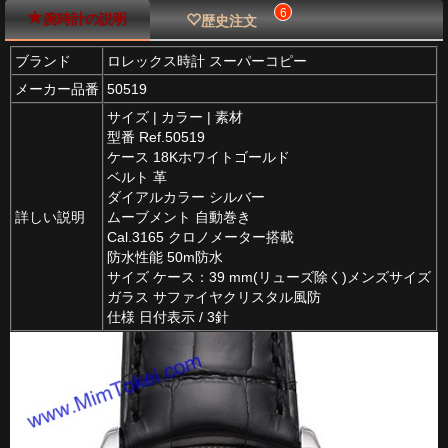
6
腕時計の説明
歴史注文
ブランド
ロレックス時計 スーパーコピー
メーカー品番
50519
サイズ | カラー | 素材
型番 Ref.50519
ケース 18Kホワイトゴールド
ベルト 革
ダイアルカラー シルバー
詳しい説明
ムーブメント 自動巻き
Cal.3165 クロノメーター搭載
防水性能 50m防水
サイズ ケース：39 mm(リューズ除く)メンズサイズ
ガラス サファイヤクリスタル風防
仕様 日付表示 / 3針