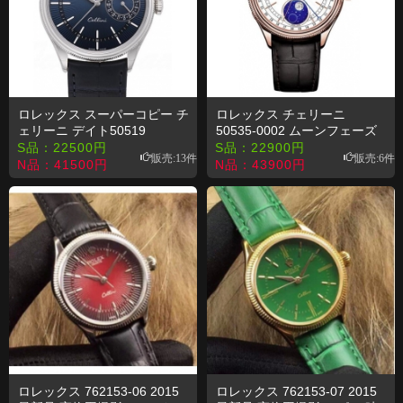
ロレックス スーパーコピー チ
ロレックス チェリーニ
ェリーニ デイト50519
50535-0002 ムーンフェーズ
タイプ
S品：
22500
円
S品：
22900
円
販売:13件
販売:6件
N品：
41500
円
N品：
43900
円
ロレックス 762153-06 2015
ロレックス 762153-07 2015