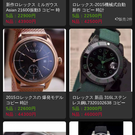
新作ロレックス ミルガウス
ロレックス-2015機械式自動
Asian 21600振動3 コピー 時
新作 コピー 時計
計
S品：
22900
円
S品：
22500
円
販売:2件
N品：
43900
円
N品：
42500
円
2015ロレックスの 爆発モデル
ロレックス 新品 316Lステン
コピー 時計
レス鋼L7320102638 コピー
時計
S品：
22600
円
S品：
23000
円
N品：
44300
円
N品：
46000
円