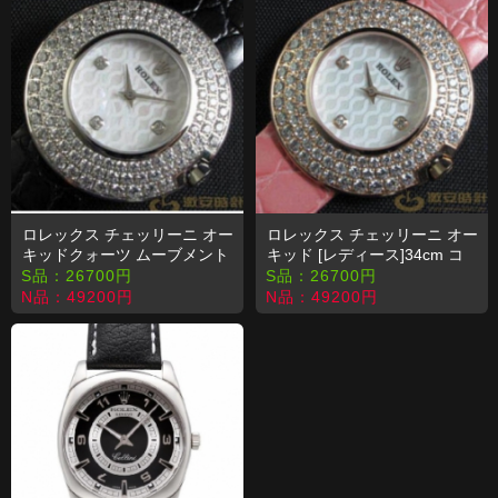
ロレックス チェッリーニ オー
ロレックス チェッリーニ オー
キッドクォーツ ムーブメント
キッド [レディース]34cm コ
搭載 コピー 時計
ピー 時計
S品：
26700
円
S品：
26700
円
N品：
49200
円
N品：
49200
円