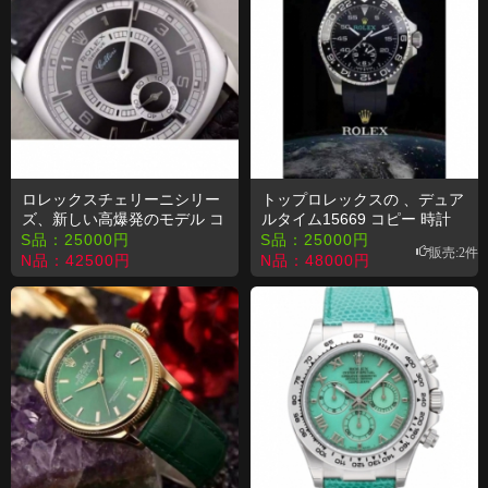
ロレックスチェリーニシリー
トップロレックスの 、デュア
ズ、新しい高爆発のモデル コ
ルタイム15669 コピー 時計
ピー 時計
S品：
25000
円
S品：
25000
円
販売:2件
N品：
42500
円
N品：
48000
円