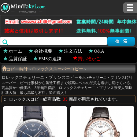
ホーム
会社概要
注文方法
Q&A
品質保証
EMSの追跡
買い物かご
コピー時計
ロレックススーパーコピー
>
>
ロレックスチェリーニ・プリンスコピー
チェリーニ・プリンス コピー
人気商品
Rolexチェリーニ・プリンス時計
>
スーパーコピーは素材から製造工程まで最高レベルの品質を追求し続けている。
高品質かつ低価格、3年無料保証。ロレックスチェリーニ・プリンス激安人気時
計新入荷！最も高級な材料。歓迎購入！
:::
ロレックスコピー
総商品数:
33
商品が用意されています。