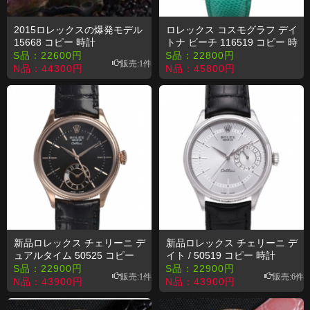
2015ロレックスの爆発モデル
ロレックス コスモグラフ デイ
15668 コピー 時計
トナ ビーチ 116519 コピー 時
計
S品：
22600
円
S品：
22800
円
販売:1件
N品：
44300
円
N品：
45800
円
新品ロレックス チェリーニ デ
新品ロレックス チェリーニ デ
ュアルタイム 50525 コピー
イト / 50519 コピー 時計
時計
S品：
22900
円
S品：
22900
円
販売:1件
販売:6件
N品：
43900
円
N品：
43900
円