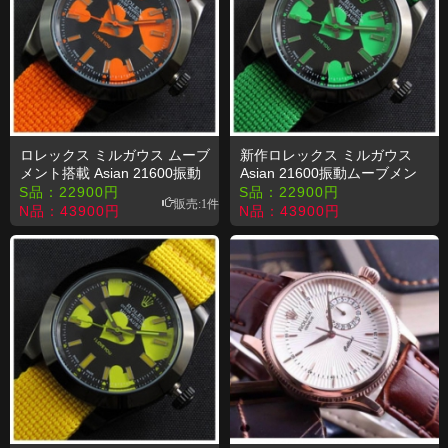
ロレックス ミルガウス ムーブ
新作ロレックス ミルガウス
メント搭載 Asian 21600振動
Asian 21600振動ムーブメン
コピー 時計
ト搭載 コピー 時計
S品：
22900
円
S品：
22900
円
販売:1件
N品：
43900
円
N品：
43900
円