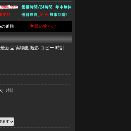
Sの追跡
買い物かご
015最新品 実物図撮影 コピー 時計
EX）時計