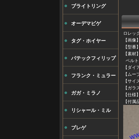
ブライトリング
オーデマピゲ
ロレックス
【画像】
タグ・ホイヤー
【型番】7
【素材
パテックフィリップ
ベルト
【ダイ
【ムー
フランク・ミュラー
【サイズ
【ガラ
ガガ・ミラノ
【仕様】
【付属
リシャール・ミル
ブレゲ