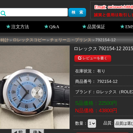
注文方法
Q&A
品質保証
EM
ー時計
ロレックスコピー
チェリーニ・プリンス
792154-12
>
>
>
ロレックス 792154-12 2
レビューを書く
在庫状況： 有り
商品番号：
792154-12
ブランド：
ロレックス
（ROL
S品価格：
22500
円
N品価格：
43800
円
数量：
品質: