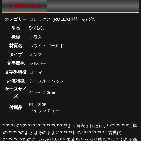
腕時計の説明
カテゴリー
ロレックス (ROLEX) 時計 その他
型番
5441/9.
機械
手巻き
材質名
ホワイトゴールド
タイプ
メンズ
文字盤色
シルバー
文字盤特徴
ローマ
外装特徴
シースルーバック
ケースサイ
44.0×27.0mm
ズ
内・外箱
付属品
ギャランティー
?????の??????????????の???より発表された新しい“?????!!往年
の?????のよさはそのままに?????初の?????????、古典的
な??????なのにしっかり現代的要素をたっぷり感じさせてくれる新