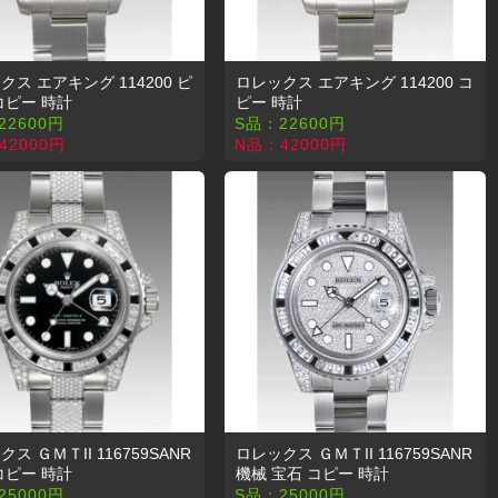
クス エアキング 114200 ピ
ロレックス エアキング 114200 コ
コピー 時計
ピー 時計
22600
円
S品：
22600
円
42000
円
N品：
42000
円
ス ＧＭＴII 116759SANR
ロレックス ＧＭＴII 116759SANR
コピー 時計
機械 宝石 コピー 時計
25000
円
S品：
25000
円