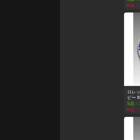
N品：
ロレック
ピー 
S品：
N品：