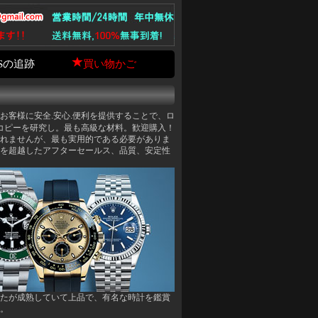
Sの追跡
買い物かご
お客様に安全.安心.便利を提供することで、ロ
コピーを研究し。最も高級な材料。歓迎購入！
れませんが、最も実用的である必要がありま
を超越したアフターセールス、品質、安定性
たが成熟していて上品で、有名な時計を鑑賞
。