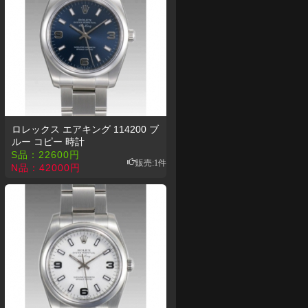
ロレックス エアキング 114200 ブ
ルー コピー 時計
S品：
22600
円
販売:1件
N品：
42000
円