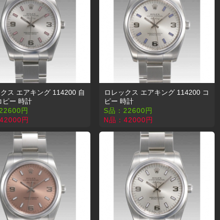
クス エアキング 114200 自
ロレックス エアキング 114200 コ
コピー 時計
ピー 時計
22600
円
S品：
22600
円
42000
円
N品：
42000
円