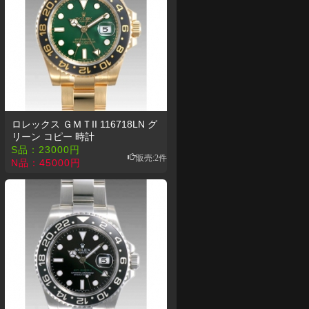
ロレックス ＧＭＴII 116718LN グ
リーン コピー 時計
S品：
23000
円
販売:2件
N品：
45000
円