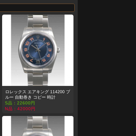
ロレックス エアキング 114200 ブ
ルー 自動巻き コピー 時計
S品：
22600
円
N品：
42000
円