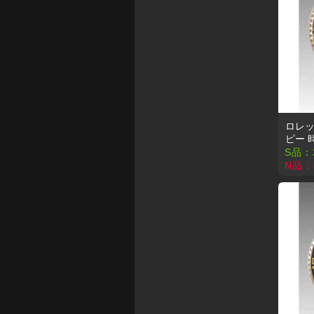
ロレック
ピー 
S品：
N品：