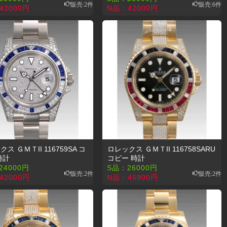
販売:2件
販売:6件
42000
円
N品：
42000
円
ス ＧＭＴII 116759SA コ
ロレックス ＧＭＴII 116758SARU
時計
コピー 時計
24000
円
S品：
26000
円
販売:2件
販売:2件
42000
円
N品：
45900
円