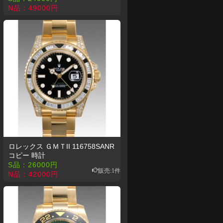
N品：
49000
円
ロレックス ＧＭＴII 116758SANR
コピー 時計
S品：
26000
円
販売:1件
N品：
42000
円