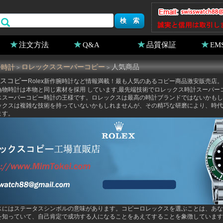
注文方法
Q&A
品質保証
EM
ー時計
ロレックススーパーコピー
人気商品
>
>
スコピー
Rolex新作腕時計など情報満載！最も人気のあるコピー商品激安販売店。
偽物時計は本物と同じ素材を採用 しています,最先端技術でロレックス時計スーパー
ススーパーコピー時計の王様です。ロレックスは最高の時計ブランドではないかもし
ックスは複雑な技術を持っていないかもしれませんが、その精巧な研磨により、時代
ます。
スにはステータスシンボルの意味があります。コピーロレックスを選ぶことは、あな
を知っていて、自己肯定で成功する人になることをあえてすることを象徴しています