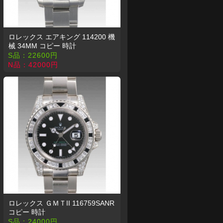
ロレックス エアキング 114200 機
械 34MM コピー 時計
S品：
22600
円
N品：
42000
円
ロレックス ＧＭＴII 116759SANR
コピー 時計
S品：
24000
円