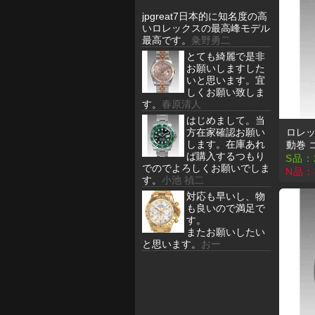
jpgreat7日本的に知名度の高
いロレックスの最高峰モデル
最高です。
粂野勇二
とても綺麗で是非
お願いしますした
いと思います。宜
しくお願い致しま
す。
春原清人
はじめまして。当
方在家確認お願い
ロレッ
します。在庫あれ
動巻 
ば購入するつもり
S品：
でのでよろしくお願いでしま
N品：
す。
小池 禎二
対応も早いし、物
も良いので満足で
す。
またお願いしたい
と思います。
おー