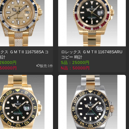
ス ＧＭＴII 116758SA コ
ロレックス ＧＭＴII 116748SARU
時計
コピー 時計
26000
円
S品：
25000
円
販売:1件
50000
円
N品：
50000
円