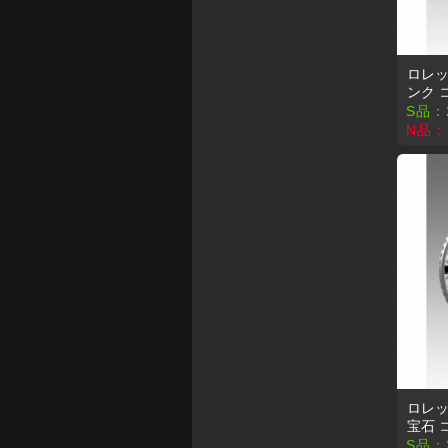
ロレッ
ンク 
S品：
N品：
ロレック
宝石 
S品：