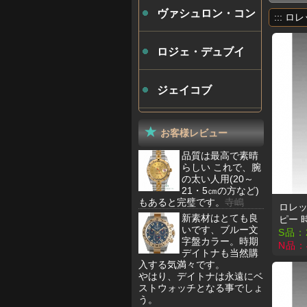
ヴァシュロン・コン
::: ロ
スタンタン
ロジェ・デュブイ
ジェイコブ
お客様レビュー
品質は最高で素晴
らしい これで、腕
の太い人用(20～
21・5㎝の方など)
もあると完璧です。
寺嶋
ロレッ
新素材はとても良
ピー 
いです、ブルー文
S品：
字盤カラー。時期
N品：
デイトナも当然購
入する気満々です。
やはり、デイトナは永遠にベ
ストウォッチとなる事でしょ
う。