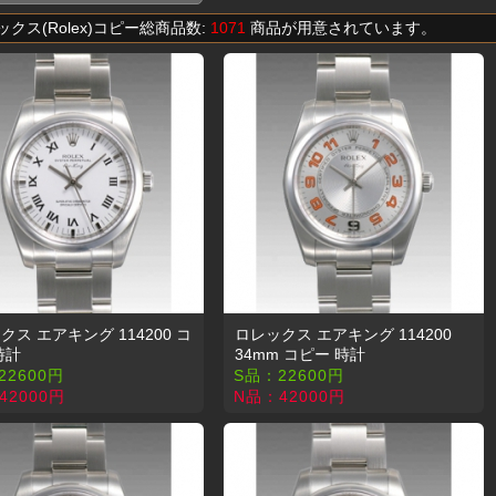
レックス(Rolex)コピー総商品数:
1071
商品が用意されています。
クス エアキング 114200 コ
ロレックス エアキング 114200
時計
34mm コピー 時計
22600
円
S品：
22600
円
42000
円
N品：
42000
円